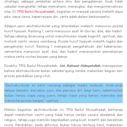
strategis sebagai jembatan antara ilmu dan pengalaman. Anak tidak
sekadar menghafal, tetapi memahami, merangkai, dan menginternalisasi
nilai. Di
TPQ Baitul Musyahadah
, kegiatan ini menjadi sarana melatih daya
pikir, kerja sama, kepercayaan diri, serta adab dalam berkompetisi.
Adapun jenis ekstrakurikuler yang dilombakan meliputi menyusun puzzle
huruf hijaiyah, Ranking 1, serta menyusun ayat Al-Qur’an, doa, dan hadist.
Setiap cabang dirancang untuk menstimulasi aspek kognitif, spiritual, dan
motorik santri secara seimbang. Puzzle huruf hijaiyah melatih logika dan
pengenalan huruf, Ranking 1 mengasah pengetahuan dan keberanian,
sementara menyusun ayat, doa, dan hadist menanamkan pemahaman
makna serta urutan bacaan yang benar.
Direktur TPQ Baitul Musyahadah,
Ust. Rahmat Hidayatullah,
menegaskan
bahwa ekstrakurikuler bukan sekadar ajang lomba, melainkan bagian dari
proses pendidikan yang utuh.
“Ekstrakurikuler ini kami rancang sebagai media tarbiyah. Anak-anak
belajar berpikir, bersabar, jujur, dan percaya diri. Bagi kami, keberhasilan
bukan hanya siapa yang juara, tetapi siapa yang berani mencoba dan
mencintai proses belajar,” ujarnya.
Melalui kegiatan ekstrakurikuler ini, TPQ Baitul Musyahadah berharap
dapat melahirkan santri yang tidak hanya cerdas secara akademik dan
religius, tetapi juga memiliki kepribadian yang kuat, kreatif, dan berakhlak
mulia. Pendidikan, pada akhirnya, bukan hanya tentang hasil, melainkan