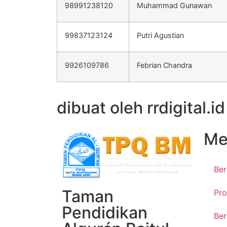
98991238120
Muhammad Gunawan
99837123124
Putri Agustian
9926109786
Febrian Chandra
dibuat oleh rrdigital.id
Me
Be
Taman
Pro
Pendidikan
Ber