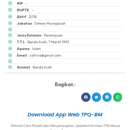
NIP
: -
NUPTK
: -
Aktif
: 2018
Jabatan
: Dewan Munaqasah
Jenis Kelamin
: Perempuan
T.T.L
: Banda Aceh, 7 Maret 1993
Agama
: Islam
Email
: safrina@gmail.com
Alamat
: Banda Aceh
Bagikan :
Download App Web TPQ-BM
Nikmati Cara Mudah dan Menyenangkan, Update Informasi TPA Hanya