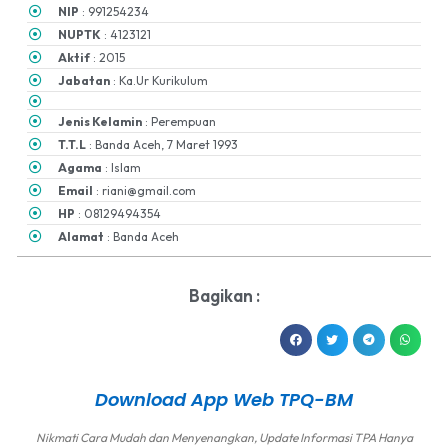
NIP
: 991254234
NUPTK
: 4123121
Aktif
: 2015
Jabatan
: Ka.Ur Kurikulum
Jenis Kelamin
: Perempuan
T.T.L
: Banda Aceh, 7 Maret 1993
Agama
: Islam
Email
: riani@gmail.com
HP
: 08129494354
Alamat
: Banda Aceh
Bagikan :
Download App Web TPQ-BM
Nikmati Cara Mudah dan Menyenangkan, Update Informasi TPA Hanya