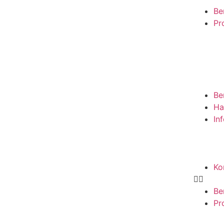
Be
Pro
Be
Ha
In
Ko
Be
Pro