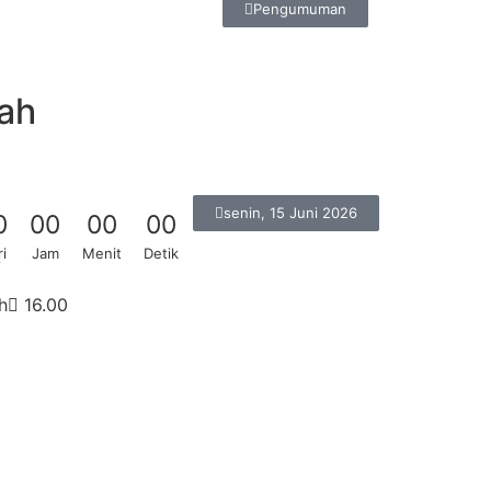
Pengumuman
ah
senin, 15 Juni 2026
0
0
0
0
0
0
0
i
Jam
Menit
Detik
A
h
16.00