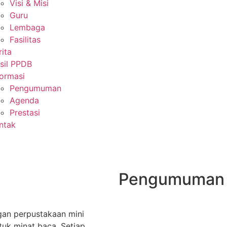
Visi & Misi
Guru
Lembaga
Fasilitas
rita
sil PPDB
formasi
Pengumuman
Agenda
Prestasi
ntak
Pengumuman
gan perpustakaan mini
uk minat baca. Setiap