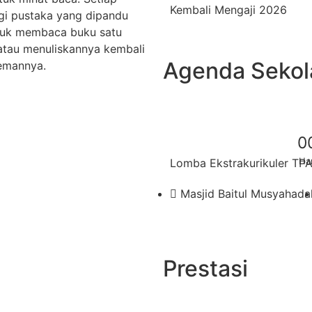
Kembali Mengaji 2026
ngi pustaka yang dipandu
untuk membaca buku satu
atau menuliskannya kembali
Agenda Sekol
emannya.
0
Har
Lomba Ekstrakurikuler TP
Masjid Baitul Musyahada
Prestasi