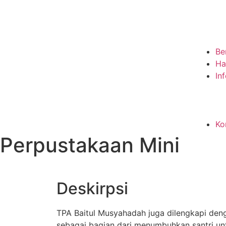
Be
Ha
In
Ko
Perpustakaan Mini
Deskirpsi
TPA Baitul Musyahadah juga dilengkapi den
sebagai bagian dari menumbuhkan santri unt