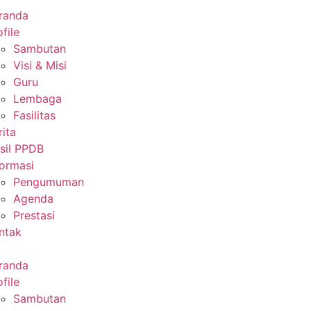
randa
file
Sambutan
Visi & Misi
Guru
Lembaga
Fasilitas
rita
sil PPDB
formasi
Pengumuman
Agenda
Prestasi
ntak
randa
file
Sambutan